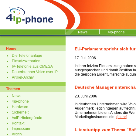
News
4ip-phone
Home
EU-Parlament spricht sich fü
Die Telefonanlage
17. Juli 2006
Einsatzszenarien
In ihrer letzten Plenarsitzung haben 
IP-Telefonie aus OMEGA
ausgesprochen und damit Position 
Dauerbrenner Voice over IP
die geistigen Eigentumsrechte zugun
Artikel-Archiv
Deutsche Manager unterschät
Themen
News
23. Juni 2006
4ip-phone
In deutschen Unternehmen wird Voice-
Hardware
Augenmerk liegt hingegen auf technis
Sicherheit
Unternehmen bieten. Anders die Wer
Marketinginstrument ein.
(mehr)
VoIP Hintergründe
Kontakt
Impressum
Literaturtipp zum Thema "So
Archiv