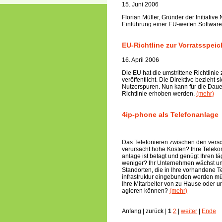
15. Juni 2006
Florian Müller, Gründer der Initiati
Einführung einer EU-weiten Softwarepa
EU-Richtline zur Vorratsspei
16. April 2006
Die EU hat die umstrittene Richtlin
veröffentlicht. Die Direktive bezieh
Nutzerspuren. Nun kann für die Dau
Richtlinie erhoben werden.
(mehr)
4ip-phone als Telefonanlage
Das Telefonieren zwischen den vers
verursacht hohe Kosten? Ihre Telek
anlage ist betagt und genügt Ihren 
weniger? Ihr Unternehmen wächst un
Standorten, die in Ihre vorhandene 
infrastruktur eingebunden werden mü
Ihre Mitarbeiter von zu Hause oder 
agieren können?
(mehr)
Anfang | zurück |
1
2
|
weiter
|
Ende